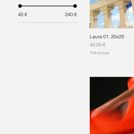
40 €
240 €
Laura 01. 20x20
Prix
40,00 €
TVA Incluse