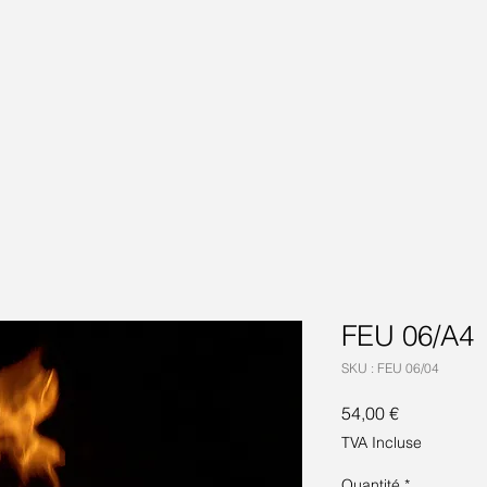
FEU 06/A4
SKU : FEU 06/04
Prix
54,00 €
TVA Incluse
Quantité
*