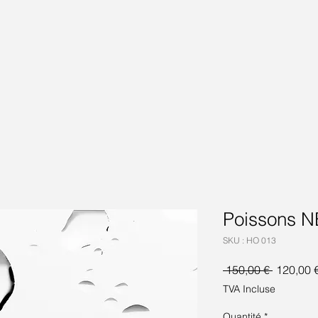
Poissons N
SKU : HO 013
Prix
 150,00 € 
120,00 
original
TVA Incluse
Quantité
*