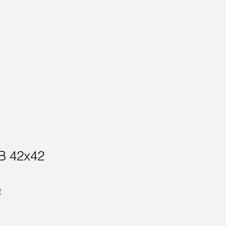
B 42x42
Prix
€
promotionnel