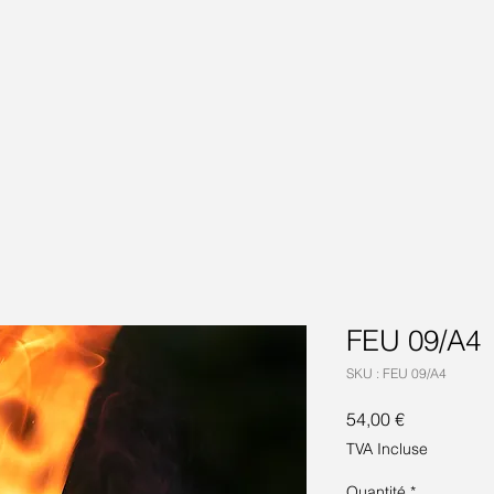
FEU 09/A4
SKU : FEU 09/A4
Prix
54,00 €
TVA Incluse
Quantité
*