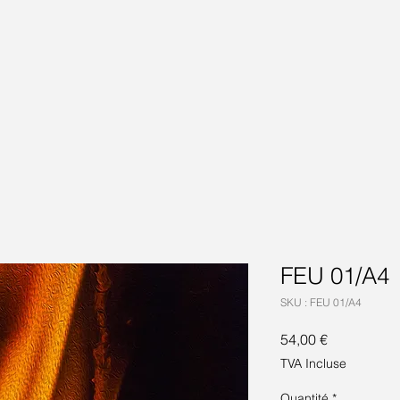
FEU 01/A4
SKU : FEU 01/A4
Prix
54,00 €
TVA Incluse
Quantité
*