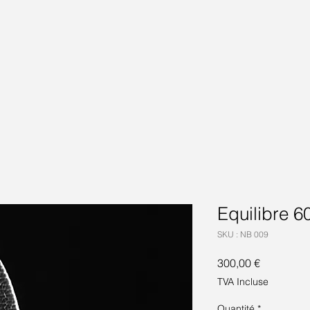
Equilibre 
SKU : NB 009
Prix
300,00 €
TVA Incluse
Quantité
*