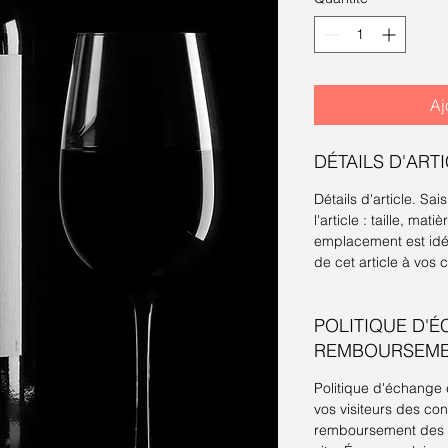
Aj
DÉTAILS D'ART
Détails d'article. Sai
l'article : taille, mati
emplacement est idé
de cet article à vos c
POLITIQUE D'É
REMBOURSEM
Politique d'échange
vos visiteurs des co
remboursement des ar