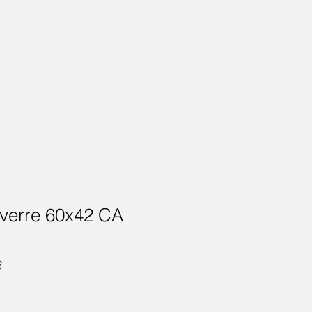
t verre 60x42 CA
Prix
€
promotionnel