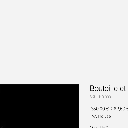
Bouteille e
SKU : NB 003
Prix
 350,00 € 
262,50 
original
TVA Incluse
Quantité
*